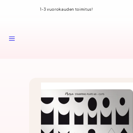
Siirry
90€ tilauksille!
1-3 vuorokauden
sisältöön
VALIKKO