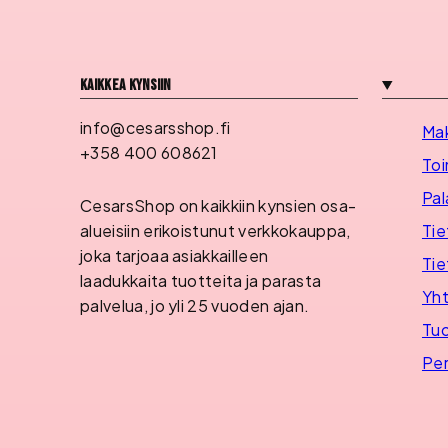
Kaikkea kynsiin
info@cesarsshop.fi
Ma
+358 400 608621
Toi
Pal
CesarsShop on kaikkiin kynsien osa-
Tie
alueisiin erikoistunut verkkokauppa,
joka tarjoaa asiakkailleen
Tie
laadukkaita tuotteita ja parasta
Yht
palvelua, jo yli 25 vuoden ajan.
Tuo
Per