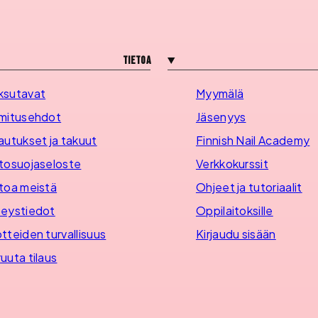
Tietoa
ksutavat
Myymälä
mitusehdot
Jäsenyys
autukset ja takuut
Finnish Nail Academy
tosuojaseloste
Verkkokurssit
toa meistä
Ohjeet ja tutoriaalit
eystiedot
Oppilaitoksille
tteiden turvallisuus
Kirjaudu sisään
uuta tilaus