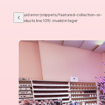
Liquid error (snippets/featured-collection-or-
Liu'uta
products line 109): invalid integer
vasemmalle