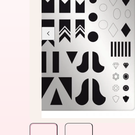
Liu'uta
vasemmalle