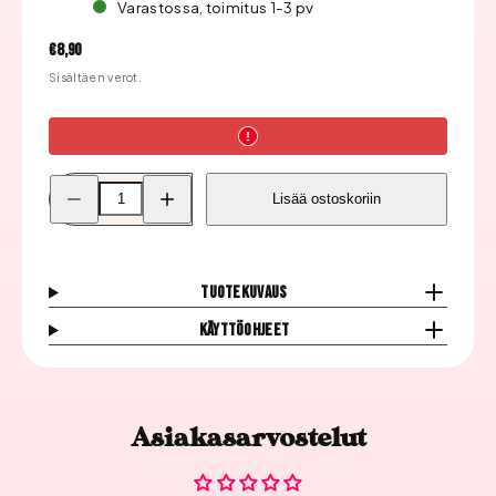
Varastossa, toimitus 1-3 pv
Hinta
€8,90
Sisältäen verot.
Pienennä
Lisää
Lisää ostoskoriin
Moyra
Moyra
Leimauslaatta,
Leimauslaatta,
02
02
Fabric
Fabric
Texture
Texture
määrää
määrää
Tuotekuvaus
Käyttöohjeet
Asiakasarvostelut