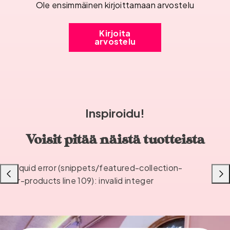
Ole ensimmäinen kirjoittamaan arvostelu
Kirjoita
arvostelu
Inspiroidu!
Voisit pitää näistä tuotteista
Liquid error (snippets/featured-collection-
Liu'uta
Liu'u
or-products line 109): invalid integer
vasemmalle
oikea