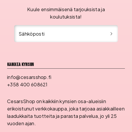
Kuule ensimmäisenä tarjouksista ja
koulutuksista!
Sähköposti
Kaikkea kynsiin
info@cesarsshop.fi
+358 400 608621
CesarsShop on kaikkiin kynsien osa-alueisiin
erikoistunut verkkokauppa, joka tarjoaa asiakkailleen
laadukkaita tuotteita ja parasta palvelua, jo yli 25
vuoden ajan.