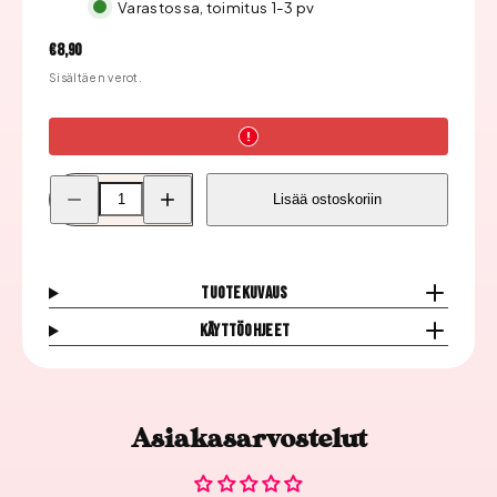
Varastossa, toimitus 1-3 pv
Hinta
€8,90
Sisältäen verot.
Pienennä
Lisää
Lisää ostoskoriin
Moyra
Moyra
Leimauslaatta,
Leimauslaatta,
08
08
Geometry
Geometry
määrää
määrää
Tuotekuvaus
Käyttöohjeet
Asiakasarvostelut