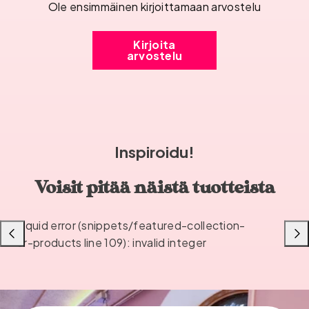
Ole ensimmäinen kirjoittamaan arvostelu
Kirjoita
arvostelu
Inspiroidu!
Voisit pitää näistä tuotteista
Liquid error (snippets/featured-collection-
Liu'uta
Liu'u
or-products line 109): invalid integer
vasemmalle
oikea