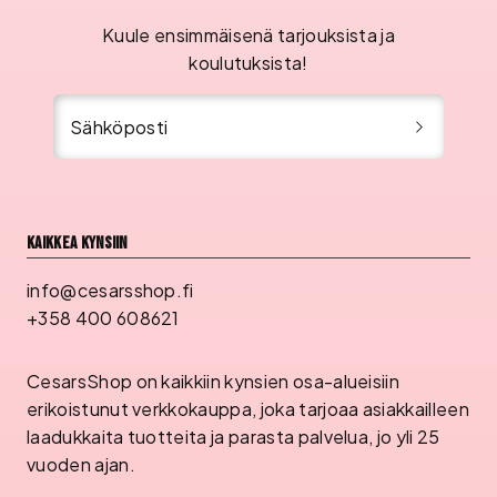
Kuule ensimmäisenä tarjouksista ja
koulutuksista!
Sähköposti
Kaikkea kynsiin
info@cesarsshop.fi
+358 400 608621
CesarsShop on kaikkiin kynsien osa-alueisiin
erikoistunut verkkokauppa, joka tarjoaa asiakkailleen
laadukkaita tuotteita ja parasta palvelua, jo yli 25
vuoden ajan.