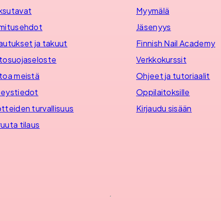
ksutavat
Myymälä
mitusehdot
Jäsenyys
autukset ja takuut
Finnish Nail Academy
tosuojaseloste
Verkkokurssit
toa meistä
Ohjeet ja tutoriaalit
eystiedot
Oppilaitoksille
tteiden turvallisuus
Kirjaudu sisään
uuta tilaus