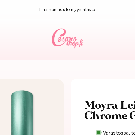
1-3 vuorokauden toimitus!
Moyra Le
Chrome 
Varastossa, t