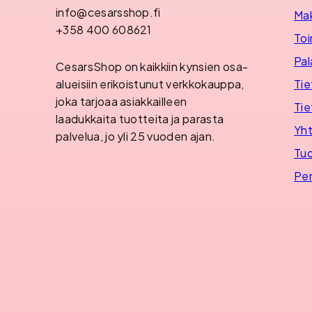
info@cesarsshop.fi
Ma
+358 400 608621
Toi
Pal
CesarsShop on kaikkiin kynsien osa-
Tie
alueisiin erikoistunut verkkokauppa,
joka tarjoaa asiakkailleen
Tie
laadukkaita tuotteita ja parasta
Yht
palvelua, jo yli 25 vuoden ajan.
Tuo
Per