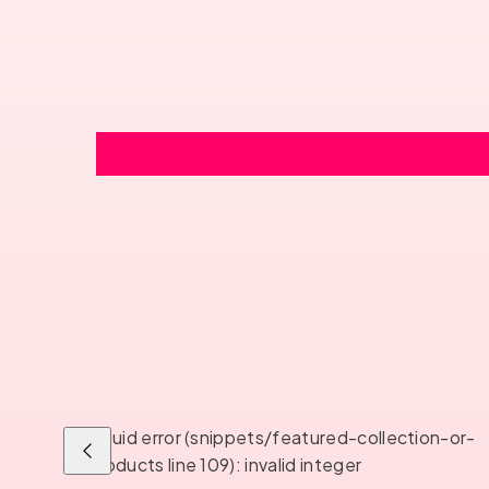
Liquid error (snippets/featured-collection-or-
Liu'uta
products line 109): invalid integer
vasemmalle