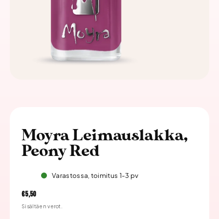
Moyra Leimauslakka,
Peony Red
Varastossa, toimitus 1-3 pv
Hinta
€5,50
Sisältäen verot.