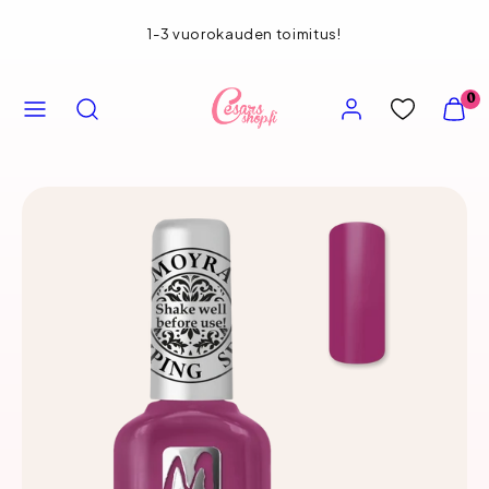
Siirry
1-3 vuorokauden toimitus!
sisältöön
VALIKKO
HAE
TILI
NÄYT
0
OSTOS
(
0
)