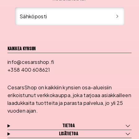
Sähköposti
Kaikkea kynsiin
info@cesarsshop.fi
+358 400 608621
CesarsShop on kaikkiin kynsien osa-alueisiin
erikoistunut verkkokauppa, joka tarjoaa asiakkailleen
laadukkaita tuotteita ja parasta palvelua, jo yli 25
vuoden ajan.
Tietoa
Lisätietoa