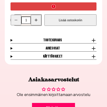
Pienennä
Lisää
Lisää ostoskoriin
Moyra
Moyra
Leimauslakka,
Leimauslakka,
Peony
Peony
Red
Red
määrää
määrää
Tuotekuvaus
Ainesosat
Käyttöohjeet
Asiakasarvostelut
Ole ensimmäinen kirjoittamaan arvostelu