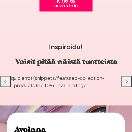
Kirjoita
arvostelu
Inspiroidu!
Voisit pitää näistä tuotteista
Liquid error (snippets/featured-collection-
Liu'uta
Liu'u
or-products line 109): invalid integer
vasemmalle
oikea
Avoinna