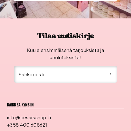
Tilaa uutiskirje
Kuule ensimmäisenä tarjouksista ja
koulutuksista!
Sähköposti
Kaikkea kynsiin
info@cesarsshop.fi
+358 400 608621