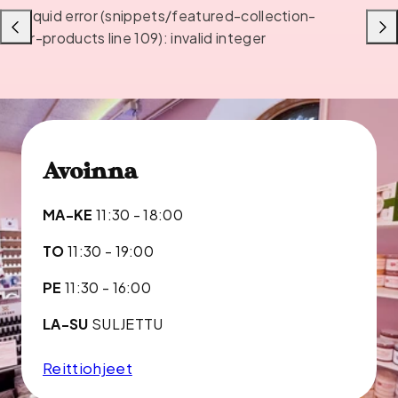
Liquid error (snippets/featured-collection-
Liu'uta
Liu'u
or-products line 109): invalid integer
vasemmalle
oikea
Avoinna
MA-KE
11:30 - 18:00
TO
11:30 - 19:00
PE
11:30 - 16:00
LA-SU
SULJETTU
Reittiohjeet