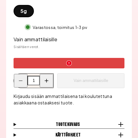
5g
Varastossa, toimitus 1-3 pv
Vain ammattilaisille
Sisältäen verot.
Pienennä
Lisää
Vain ammattilaisille
Moyra
Moyra
Supershine
Supershine
Värigeeli,
Värigeeli,
Femme
Femme
Kirjaudu sisään ammattilaisena tai koulutettuna
fatale
fatale
asiakkaana ostaaksesi tuote.
määrää
määrää
Tuotekuvaus
Käyttöohjeet