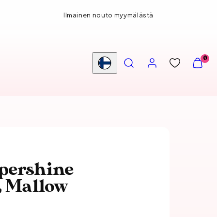
Ilmainen nouto myymälästä
HAE
TILI
NÄYTÄ
0
OSTOS
Maa/alue
(
0
)
pershine
, Mallow