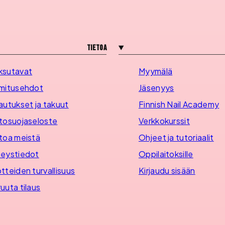
Tietoa
ksutavat
Myymälä
mitusehdot
Jäsenyys
autukset ja takuut
Finnish Nail Academy
tosuojaseloste
Verkkokurssit
toa meistä
Ohjeet ja tutoriaalit
eystiedot
Oppilaitoksille
tteiden turvallisuus
Kirjaudu sisään
uuta tilaus