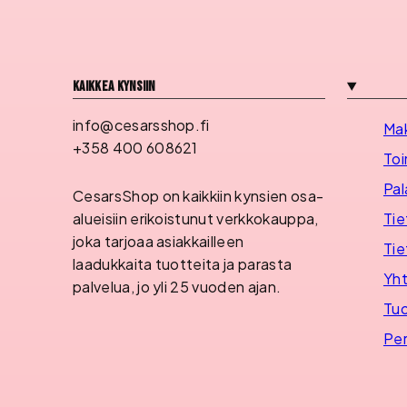
Kaikkea kynsiin
info@cesarsshop.fi
Ma
+358 400 608621
Toi
Pal
CesarsShop on kaikkiin kynsien osa-
Tie
alueisiin erikoistunut verkkokauppa,
joka tarjoaa asiakkailleen
Tie
laadukkaita tuotteita ja parasta
Yht
palvelua, jo yli 25 vuoden ajan.
Tuo
Per