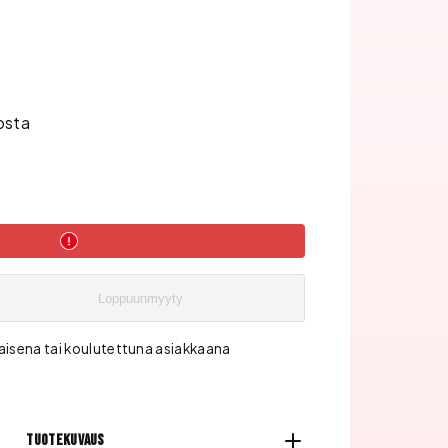
osta
Loppuunmyyty
aisena tai koulutettuna asiakkaana
Tuotekuvaus