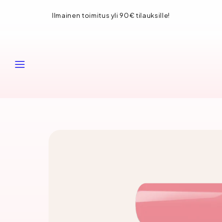
Siirry
Ilmainen toimitus yli 90€ tilauksille!
sisältöön
VALIKKO