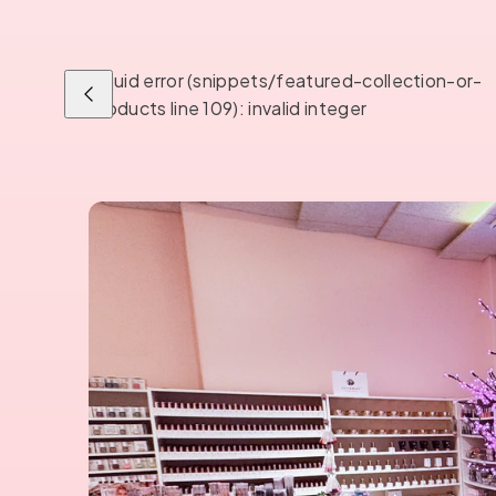
Liquid error (snippets/featured-collection-or-
Liu'uta
products line 109): invalid integer
vasemmalle