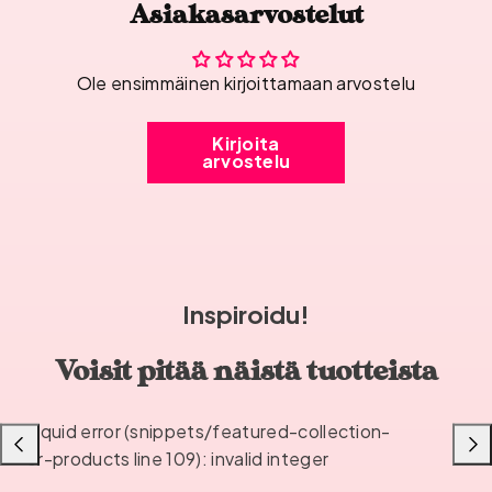
Asiakasarvostelut
Ole ensimmäinen kirjoittamaan arvostelu
Kirjoita
arvostelu
Inspiroidu!
Voisit pitää näistä tuotteista
Liquid error (snippets/featured-collection-
Liu'uta
Liu'u
or-products line 109): invalid integer
vasemmalle
oikea