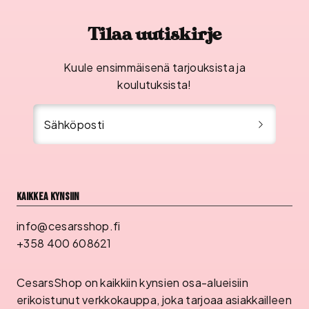
Tilaa uutiskirje
Kuule ensimmäisenä tarjouksista ja
koulutuksista!
Sähköposti
Kaikkea kynsiin
info@cesarsshop.fi
+358 400 608621
CesarsShop on kaikkiin kynsien osa-alueisiin
erikoistunut verkkokauppa, joka tarjoaa asiakkailleen