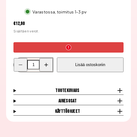
Varastossa, toimitus 1-3 pv
Hinta
€12,90
Sisältäen verot.
Pienennä
Lisää
Lisää ostoskoriin
Nail
Nail
Perfect
Perfect
Dippn&#39;
Dippn&#39;
Väripulveri,
Väripulveri,
Cherry
Cherry
Blossoms
Blossoms
Tuotekuvaus
#019
#019
määrää
määrää
Ainesosat
Käyttöohjeet