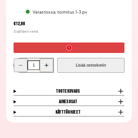
Varastossa, toimitus 1-3 pv
Hinta
€12,90
Sisältäen verot.
Pienennä
Lisää
Lisää ostoskoriin
Nail
Nail
Perfect
Perfect
Dippn&#39;
Dippn&#39;
Väripulveri,
Väripulveri,
Deep
Deep
Down
Down
Tuotekuvaus
#060
#060
määrää
määrää
Ainesosat
Käyttöohjeet