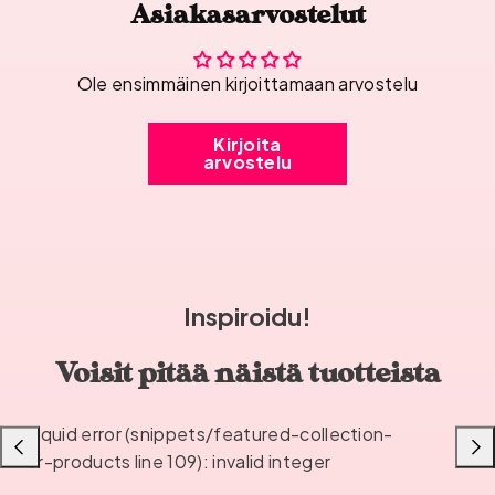
Asiakasarvostelut
Ole ensimmäinen kirjoittamaan arvostelu
Kirjoita
arvostelu
Inspiroidu!
Voisit pitää näistä tuotteista
Liquid error (snippets/featured-collection-
Liu'uta
Liu'u
or-products line 109): invalid integer
vasemmalle
oikea