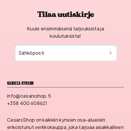
Tilaa uutiskirje
Kuule ensimmäisenä tarjouksista ja
koulutuksista!
Sähköposti
Kaikkea kynsiin
info@cesarsshop.fi
+358 400 608621
CesarsShop on kaikkiin kynsien osa-alueisiin
erikoistunut verkkokauppa, joka tarjoaa asiakkailleen