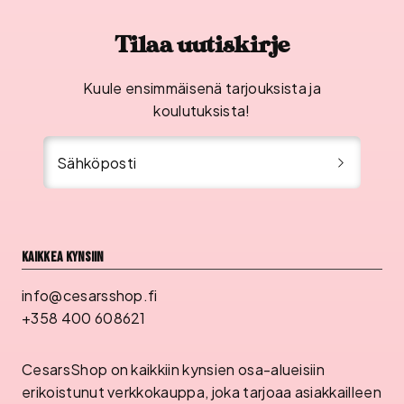
Tilaa uutiskirje
Kuule ensimmäisenä tarjouksista ja
koulutuksista!
Sähköposti
Kaikkea kynsiin
info@cesarsshop.fi
+358 400 608621
CesarsShop on kaikkiin kynsien osa-alueisiin
erikoistunut verkkokauppa, joka tarjoaa asiakkailleen