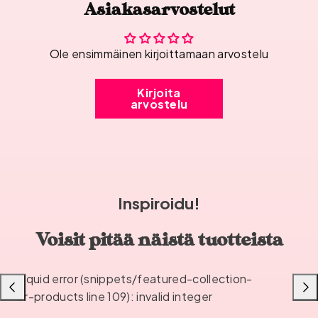
Asiakasarvostelut
Ole ensimmäinen kirjoittamaan arvostelu
Kirjoita
arvostelu
Inspiroidu!
Voisit pitää näistä tuotteista
Liquid error (snippets/featured-collection-
Liu'uta
Liu'u
or-products line 109): invalid integer
vasemmalle
oikea