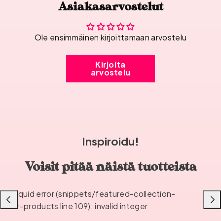
Asiakasarvostelut
Ole ensimmäinen kirjoittamaan arvostelu
Kirjoita
arvostelu
Inspiroidu!
Voisit pitää näistä tuotteista
Liquid error (snippets/featured-collection-
Liu'uta
Liu'u
or-products line 109): invalid integer
vasemmalle
oikea