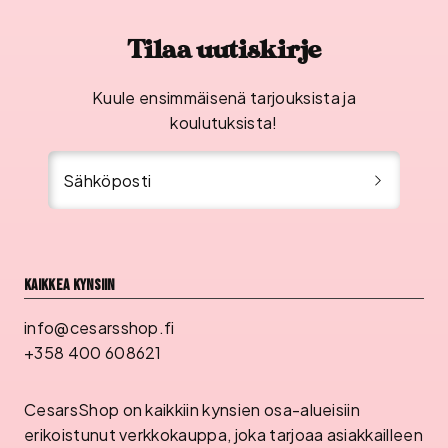
Tilaa uutiskirje
Kuule ensimmäisenä tarjouksista ja
koulutuksista!
Sähköposti
Kaikkea kynsiin
info@cesarsshop.fi
+358 400 608621
CesarsShop on kaikkiin kynsien osa-alueisiin
erikoistunut verkkokauppa, joka tarjoaa asiakkailleen