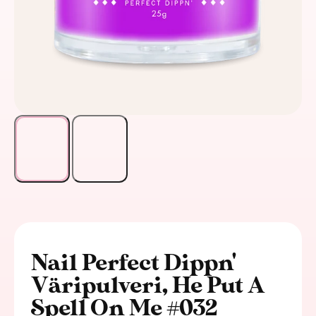
Nail Perfect Dippn'
Väripulveri, He Put A
Spell On Me #032