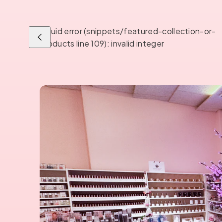
Liquid error (snippets/featured-collection-or-
Liu'uta
products line 109): invalid integer
vasemmalle