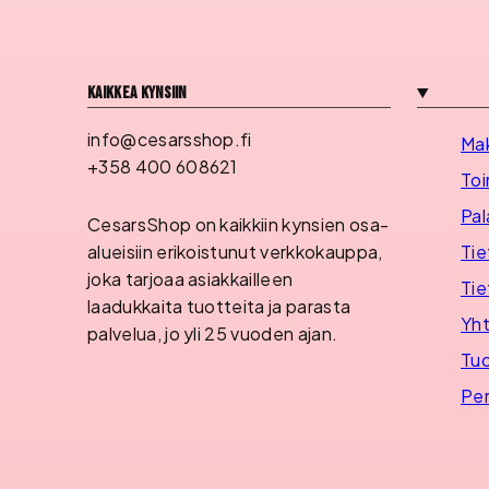
Kaikkea kynsiin
info@cesarsshop.fi
Ma
+358 400 608621
Toi
Pal
CesarsShop on kaikkiin kynsien osa-
Tie
alueisiin erikoistunut verkkokauppa,
joka tarjoaa asiakkailleen
Tie
laadukkaita tuotteita ja parasta
Yht
palvelua, jo yli 25 vuoden ajan.
Tuo
Per