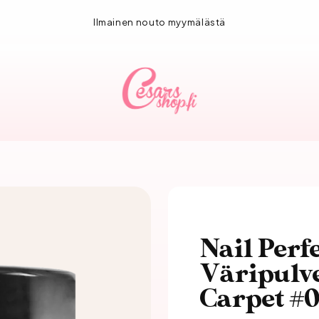
1-3 vuorokauden toimitus!
Nail Perf
Väripulve
Carpet #