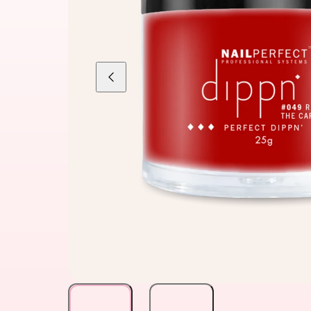
Liu'uta
vasemmalle