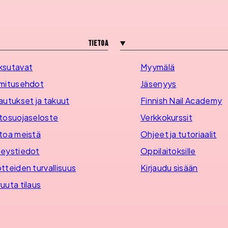
Tietoa
ksutavat
Myymälä
mitusehdot
Jäsenyys
autukset ja takuut
Finnish Nail Academy
tosuojaseloste
Verkkokurssit
toa meistä
Ohjeet ja tutoriaalit
eystiedot
Oppilaitoksille
tteiden turvallisuus
Kirjaudu sisään
uuta tilaus