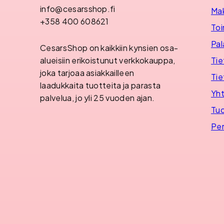
info@cesarsshop.fi
Ma
+358 400 608621
Toi
Pal
CesarsShop on kaikkiin kynsien osa-
Tie
alueisiin erikoistunut verkkokauppa,
joka tarjoaa asiakkailleen
Tie
laadukkaita tuotteita ja parasta
Yht
palvelua, jo yli 25 vuoden ajan.
Tuo
Per