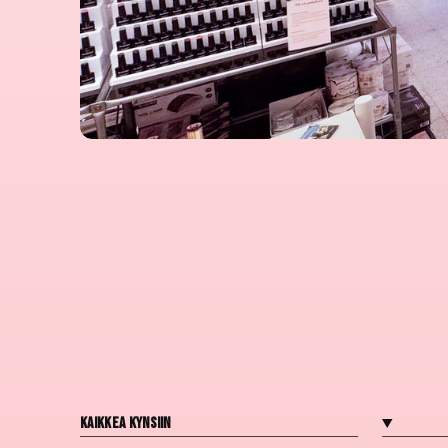
Kaikkea kynsiin