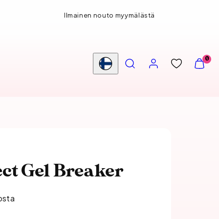
Ilmainen nouto myymälästä
HAE
TILI
NÄYTÄ
0
OSTOS
Maa/alue
(
0
)
ect Gel Breaker
osta