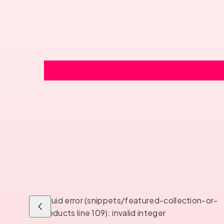
Liquid error (snippets/featured-collection-or-
Liu'uta
products line 109): invalid integer
vasemmalle