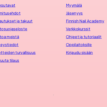
ksutavat
Myymälä
mitusehdot
Jäsenyys
autukset ja takuut
Finnish Nail Academy
tosuojaseloste
Verkkokurssit
toa meistä
Ohjeet ja tutoriaalit
eystiedot
Oppilaitoksille
tteiden turvallisuus
Kirjaudu sisään
uuta tilaus