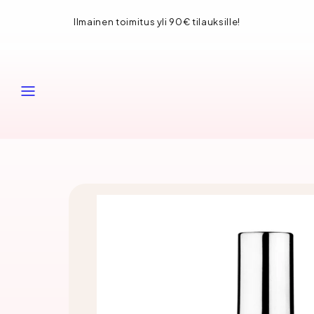
Siirry
Ilmainen toimitus yli 90€ tilauksille!
sisältöön
VALIKKO