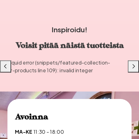
Inspiroidu!
Voisit pitää näistä tuotteista
Liquid error (snippets/featured-collection-
Liu'uta
Liu'u
or-products line 109): invalid integer
vasemmalle
oikea
Avoinna
MA-KE
11:30 - 18:00