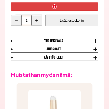
Pienennä
Lisää
Lisää ostoskoriin
Nailfix
Nailfix
Mirror
Mirror
Chrome
Chrome
Pigmentti,
Pigmentti,
09
09
Lila
Lila
Tuotekuvaus
määrää
määrää
Ainesosat
Käyttöohjeet
Muistathan myös nämä: