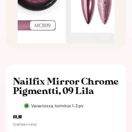
Nailfix Mirror Chrome
Pigmentti, 09 Lila
Varastossa, toimitus 1-3 pv
Hinta
€6,90
Sisältäen verot.