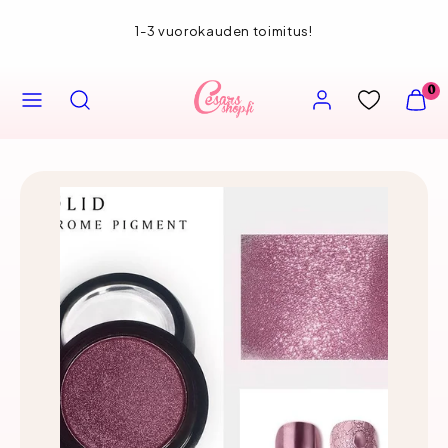
Siirry
1-3 vuorokauden toimitus!
sisältöön
VALIKKO
HAE
TILI
NÄYT
0
OSTOS
(
0
)