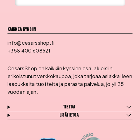
Kaikkea kynsiin
info@cesarsshop.fi
+358 400 608621
CesarsShop on kaikkiin kynsien osa-alueisiin
erikoistunut verkkokauppa, joka tarjoaa asiakkailleen
laadukkaita tuotteita ja parasta palvelua, jo yli 25
vuoden ajan.
Tietoa
Lisätietoa