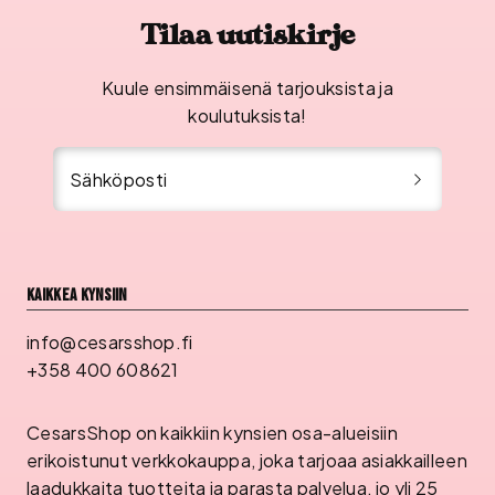
Tilaa uutiskirje
Kuule ensimmäisenä tarjouksista ja
koulutuksista!
Sähköposti
Kaikkea kynsiin
info@cesarsshop.fi
+358 400 608621
CesarsShop on kaikkiin kynsien osa-alueisiin
erikoistunut verkkokauppa, joka tarjoaa asiakkailleen
laadukkaita tuotteita ja parasta palvelua, jo yli 25