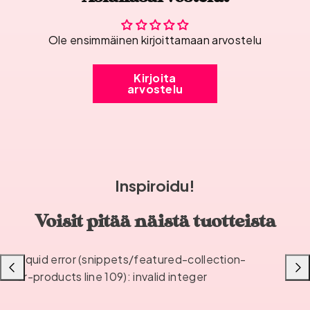
Ole ensimmäinen kirjoittamaan arvostelu
Kirjoita
arvostelu
Inspiroidu!
Voisit pitää näistä tuotteista
Liquid error (snippets/featured-collection-
Liu'uta
Liu'u
or-products line 109): invalid integer
vasemmalle
oikea