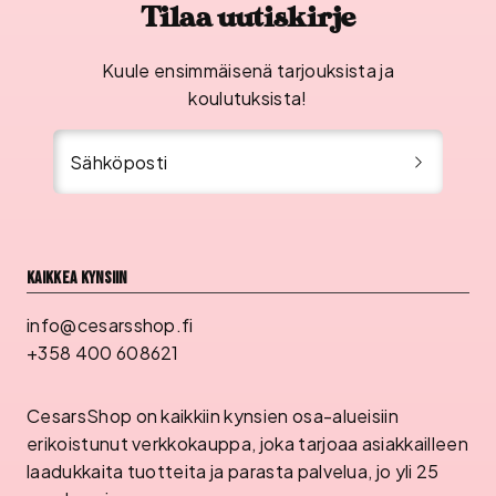
Tilaa uutiskirje
Kuule ensimmäisenä tarjouksista ja
koulutuksista!
Sähköposti
Kaikkea kynsiin
info@cesarsshop.fi
+358 400 608621
CesarsShop on kaikkiin kynsien osa-alueisiin
erikoistunut verkkokauppa, joka tarjoaa asiakkailleen
laadukkaita tuotteita ja parasta palvelua, jo yli 25