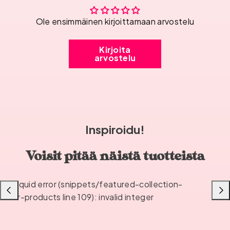
Ole ensimmäinen kirjoittamaan arvostelu
Kirjoita
arvostelu
Inspiroidu!
Voisit pitää näistä tuotteista
Liquid error (snippets/featured-collection-
Liu'uta
Liu'u
or-products line 109): invalid integer
vasemmalle
oikea