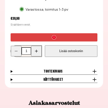
Varastossa, toimitus 1-3 pv
Hinta
€39,90
Sisältäen verot.
Pienennä
Lisää
Lisää ostoskoriin
Staleks
Staleks
Pro
Pro
Kynsileikkurit
Kynsileikkurit
Expert
Expert
60
60
16
16
Tuotekuvaus
mm,
mm,
NE-
NE-
Käyttöohjeet
60-
60-
16
16
määrää
määrää
Asiakasarvostelut