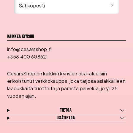
Sähköposti
Kaikkea kynsiin
info@cesarsshop.fi
+358 400 608621
CesarsShop on kaikkiin kynsien osa-alueisiin
erikoistunut verkkokauppa, joka tarjoaa asiakkailleen
laadukkaita tuotteita ja parasta palvelua, jo yli 25
vuoden ajan.
Tietoa
Lisätietoa