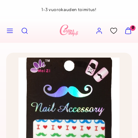
Siirry
1-3 vuorokauden toimitus!
sisältöön
VALIKKO
HAE
TILI
NÄYT
0
OSTOS
(
0
)