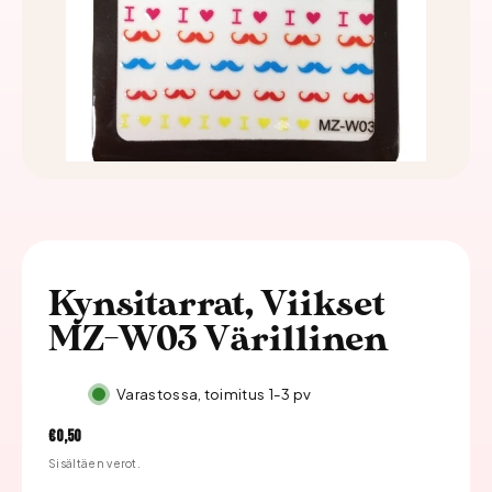
Kynsitarrat, Viikset
MZ-W03 Värillinen
Varastossa, toimitus 1-3 pv
Hinta
€0,50
Sisältäen verot.