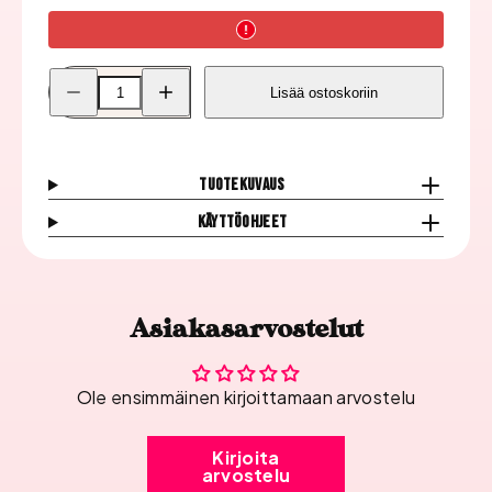
Pienennä
Lisää
Lisää ostoskoriin
Kynsitarrat,
Kynsitarrat,
Viikset
Viikset
MZ-
MZ-
W03
W03
Värillinen
Värillinen
määrää
määrää
Tuotekuvaus
Käyttöohjeet
Asiakasarvostelut
Ole ensimmäinen kirjoittamaan arvostelu
Kirjoita
arvostelu