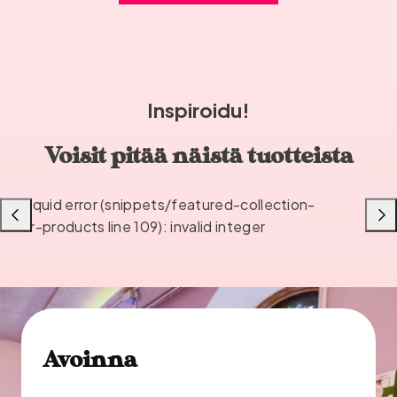
Inspiroidu!
Voisit pitää näistä tuotteista
Liquid error (snippets/featured-collection-
Liu'uta
Liu'u
or-products line 109): invalid integer
vasemmalle
oikea
Avoinna